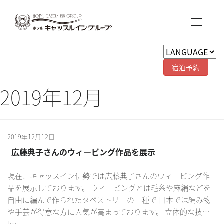
宿泊予約
2019年12月
2019年12月12日
広藤典子さんのウィ―ビング作品を展示
現在、キャッスイン伊勢では広藤典子さんのウィ―ビング作
品を展示しております。 ウィ―ビングとは毛糸や麻絹などを
自由に編んで作られたタペストリ－の一種で 日本では編み物
や手芸が得意な方に人気が高まっております。 立体的な技…
[…]