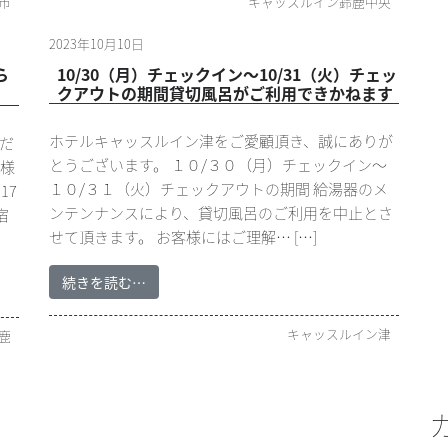
市
キャッスルイン鈴鹿中央
2023年10月10日
ら
10/30（月）チェックイン～10/31（火）チェッ
クアウトの期間貸切風呂がご利用できかねます
ホテルキャッスルイン津をご愛顧頂き、誠にありが
だ
とうございます。 １０/３０（月）チェックイン～
客様
１０/３１（火）チェックアウトの期間 給湯器のメ
17
ンテンナンスにより、貸切風呂のご利用を中止とさ
宿
せて頂きます。 お客様にはご理解… […]
続きを読む…
キャッスルイン津
鹿