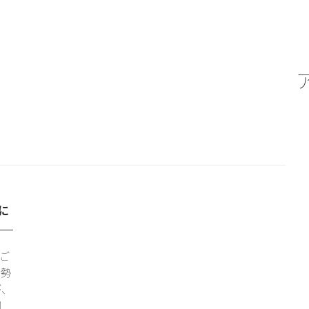
に
ご
伊勢
が、
時間