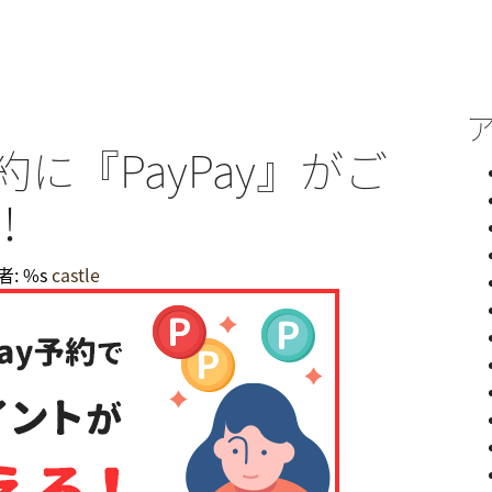
に『PayPay』がご
！
: %s
castle