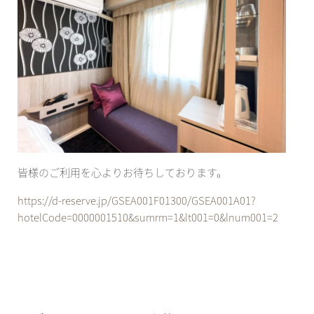
皆様のご利用を心よりお待ちしております。
https://d-reserve.jp/GSEA001F01300/GSEA001A01?
hotelCode=0000001510&sumrm=1&lt001=0&lnum001=2